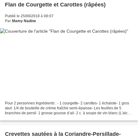
Flan de Courgette et Carottes (râpées)
Publié le 25/08/2018 à 08:07
Par
Mamy Nadine
Pour 2 personnes Ingrédients : - 1 courgette- 2 carottes- 1 échalote- 1 gros
œuf- 1/4 de bouteille de crème fraîche semi-épaisse- Les feuilles de 5
branches de persil- 1 grosse gousse d’ail- 2 c. à soupe de vin blanc (L'alcool
s'évapore à la cuisson)-...
Crevettes sautées à la Coriandre-Persillade-