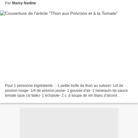
Par
Mamy Nadine
Pour 1 personne Ingrédients : - 1 petite boîte de thon au naturel- 1/4 de
poivron rouge- 1/4 de poivron jaune- 1 gousse d'ail- 1 ramequin de sauce
tomate (que j'ai faite)- 1 échalote- 2 c. à soupe de vin blanc (l'alcool
s'évapore à la cuisson)- 1 c. à...