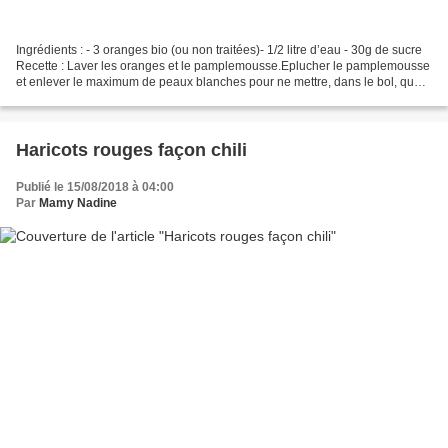
Ingrédients : - 3 oranges bio (ou non traitées)- 1/2 litre d’eau - 30g de sucre
Recette : Laver les oranges et le pamplemousse.Eplucher le pamplemousse
et enlever le maximum de peaux blanches pour ne mettre, dans le bol, que
la chair du fruit.Eplucher...
Haricots rouges façon chili
Publié le 15/08/2018 à 04:00
Par
Mamy Nadine