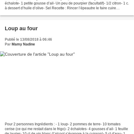
échalote- 1 petite gousse d’ail- Un peu de pourpier (facultatif)- 1/2 citron- 1 c.
à dessert d’huile d’olive- Sel Recette : Rincer l’épeautre le faire cuire
pendant environ 45...
Loup au four
Publié le 13/08/2018 à 06:46
Par
Mamy Nadine
Pour 2 personnes Ingrédients : - 1 loup- 2 pommes de terre- 10 tomates
cerise (ce qui me restait dans le frigo)- 2 échalotes- 4 gousses d’ail- 1 feuille
de laurier- 10 cl de vin blanc (l’alcool s’évapore à la cuisson)- 5 cl d’eau- 1