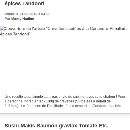
épices Tandoori
Publié le 21/08/2018 à 04:00
Par
Mamy Nadine
Une recette toute simple car... pas envie de cuisiner avec cette chaleur ! Pour
1 personne Ingrédients : - 100g de crevettes (Surgelées à défaut de
fraîches)- 1 c. à dessert de Persillade - 1 c. à dessert de Coriandre hachée- 1
c. à moka d’épices Tandoori-...
Sushi-Makis-Saumon gravlax-Tomate-Etc.